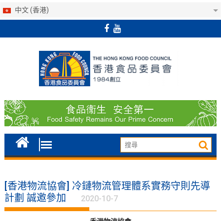
中文 (香港)
Skip
to
content
[香港物流協會] 冷鏈物流管理體系實務守則先導
計劃 誠邀參加
2020-10-7