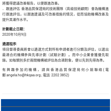
將獲得建議改善報告，以便跟進改善。
．跟進評估: 香港品質保證局的技術團隊（高級技術顧問）會為機構進
行跟進評估，以跟進建議及可改善措施的情況，從而協助機構改善及
提升其運作水平。
計劃截止日期：
2020年10月9日
遴選程序:
項目督導委員將會以遴選方式對所有申請者進行分類及評估，以選出
最適合的機構參與先導計劃（試驗計劃）。而中小企業會獲優先取
錄。如每類別多於兩間機構被評估為合適對象，便以先到先得為準。
有興趣參加的機構，請與香港品質保證局何小姐聯絡(電
郵:angela.ho@hkqaa.org ; 電話: 2202 3852)