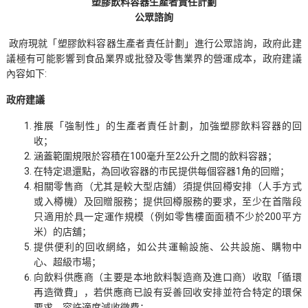
塑膠飲料容器生產者責任計劃
公眾諮詢
政府現就「塑膠飲料容器生產者責任計劃」進行公眾諮詢，政府此建
議極有可能影響到食品業界或批發及零售業界的營運成本，政府建議
內容如下:
政府建議
推展「強制性」的生產者責任計劃，加強塑膠飲料容器的回
收；
涵蓋範圍規限於容積在100毫升至2公升之間的飲料容器；
在特定退還點，為回收容器的市民提供每個容器1角的回贈；
相關零售商（尤其是較大型店舖）須提供回樽安排（人手方式
或入樽機）及回贈服務；提供回樽服務的要求，至少在首階段
只適用於具一定運作規模（例如零售樓面面積不少於200平方
米）的店舖；
提供便利的回收網絡，如公共運輸設施、公共設施、購物中
心、超級市場；
向飲料供應商（主要是本地飲料製造商及進口商）收取「循環
再造徵費」，若供應商已設有妥善回收安排並符合特定的環保
要求，容許適度減收徵費；