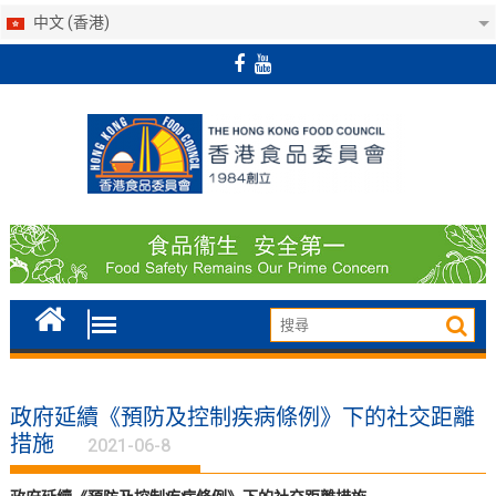
中文 (香港)
Skip
to
content
政府延續《預防及控制疾病條例》下的社交距離
措施
2021-06-8