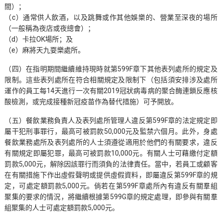
間）；
（c）通常供人飲酒，以及跳舞或作其他娛樂的、營業至深夜的場所
（一般稱為夜店或夜總會）；
（d）卡拉OK場所；及
（e）麻將天九耍樂處所。
（四）在指明期間繼續維持現時就第599F章下其他表列處所的規定及
限制。這些表列處所在符合相關規定及限制下（包括須安排涉及處所
運作的員工每14天進行一次有關2019冠狀病毒病的聚合酶連鎖反應核
酸檢測，或完成接種新冠疫苗作為替代措施）可予開放。
（五）餐飲業務負責人及表列處所管理人違反第599F章的法定規定即
屬干犯刑事罪行，最高可被罰款50,000元及監禁六個月。此外，身處
餐飲業務處所及表列處所的人士須遵從適用於他們的有關要求，違反
有關規定即屬犯罪，最高可被罰款10,000元。有關人士可藉繳付定額
罰款5,000元，解除因該罪行而須負的法律責任。當中，若員工或顧客
在有關措施下作出虛假聲明或提供虛假資料，即屬違反第599F章的規
定，可處定額罰款5,000元。倘若在第599F章處所內有違反有關羣組
聚集的要求的情況，將繼續根據第599G章的規定處理，即參與有關羣
組聚集的人士可處定額罰款5,000元。