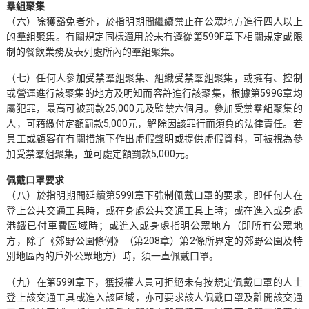
羣組聚集
（六）除獲豁免者外，於指明期間繼續禁止在公眾地方進行四人以上
的羣組聚集。有關規定同樣適用於未有遵從第599F章下相關規定或限
制的餐飲業務及表列處所內的羣組聚集。
（七）任何人參加受禁羣組聚集、組織受禁羣組聚集，或擁有、控制
或營運進行該聚集的地方及明知而容許進行該聚集，根據第599G章均
屬犯罪，最高可被罰款25,000元及監禁六個月。參加受禁羣組聚集的
人，可藉繳付定額罰款5,000元，解除因該罪行而須負的法律責任。若
員工或顧客在有關措施下作出虛假聲明或提供虛假資料，可被視為參
加受禁羣組聚集，並可處定額罰款5,000元。
佩戴口罩要求
（八）於指明期間延續第599I章下強制佩戴口罩的要求，即任何人在
登上公共交通工具時，或在身處公共交通工具上時；或在進入或身處
港鐵已付車費區域時；或進入或身處指明公眾地方（即所有公眾地
方，除了《郊野公園條例》（第208章）第2條所界定的郊野公園及特
別地區內的戶外公眾地方）時，須一直佩戴口罩。
（九）在第599I章下，獲授權人員可拒絕未有按規定佩戴口罩的人士
登上該交通工具或進入該區域，亦可要求該人佩戴口罩及離開該交通