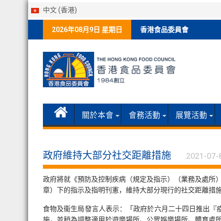
中文 (香港)
Skip
2026年08月9日 星期日
香港食品委員會
to
content
關於本會
會務活動
展覽活動
政府維持大部分社交距離措施
2021-07-
政府將就《預防及控制疾病（規定及指示）（業務及處所）規
章）下的指示及指明刊憲，維持大部分現行的社交距離措施
食物及衞生局發言人表示：「政府於六月二十四日推出『
施，並稍為調整適用於遊樂場所、公眾娛樂場所、體育處