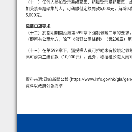
（十一）任何人參加受禁羣組聚集、組織受禁羣組聚集，或擁
加受禁羣組聚集的人，可藉繳付定額罰款5,000元，解
5,000元。
佩戴口罩要求
（十二）於指明期間延續第599I章下強制佩戴口罩的要
（即所有公眾地方，除了《郊野公園條例》（第208章）
（十三）在第599I章下，獲授權人員可拒絕未有按規定
高可處第三級罰款（10,000元）。此外，獲授權公職人
資料來源: 政府新聞公報 (https://www.info.gov.hk/gia/gene
資料以政府公報為準