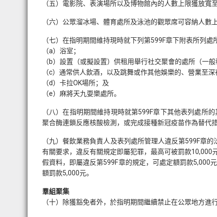
（五）電影院、表演場所以及博物館內的人數上限獲放寬至
（六）公眾溜冰場、體育處所及泳池的觀眾席可容納人數上
（七）在指明期間維持現時就下列第599F章下附表所列
（a）浴室；
（b）設置（或擬設置）供租用舉行社交聚會的處所（一般
（c）通常供人飲酒，以及跳舞或作其他娛樂的、營業至深
（d）卡拉OK場所；及
（e）麻將天九耍樂處所。
（八）在指明期間維持現時就第599F章下其他表列處所
聚合酶連鎖反應核酸檢測，或完成接種新冠疫苗作為替代
（九）餐飲業務負責人及表列處所管理人違反第599F章的
有關要求，違反有關規定即屬犯罪，最高可被罰款10,00
假資料，即屬違反第599F章的規定，可處定額罰款5,00
額罰款5,000元。
羣組聚集
（十）除獲豁免者外，於指明期間繼續禁止在公眾地方進行