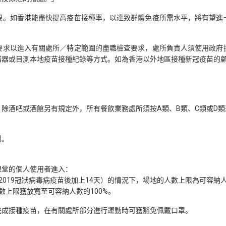
視。如香港能盡快提高疫苗接種率，以達致群體免疫所需水平，將有望進
要求以進入有關處所／特定範圍的盡職檢查要求，處所負責人須使用政府
描器或目測本地疫苗接種紀錄等方式。如為香港以外地區接種新冠疫苗的
除酒吧或酒館另有規定外，所有餐飲業務處所須按A類、B類、C類或D
制。
課堂的個人使用者進入：
019冠狀病毒病疫苗後加上14天）的情況下，場地的人數上限為可容納人
數上限獲放寬至可容納人數的100%。
完成接種疫苗，在有關處所部分進行運動時可獲豁免佩戴口罩。