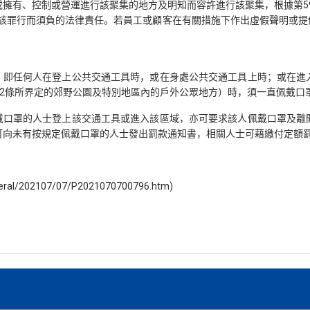
有、控制或營運進行該聚集的地方及明知而容許進行該聚集，根據第599
除因該罪行而須負的法律責任。若員工或顧客在有關措施下作出虛假聲明或
求，即任何人在登上公共交通工具時，或在身處公共交通工具上時；或在
第2條所界定的郊野公園及特別地區內的戶外公眾地方）時，須一直佩戴口
佩戴口罩的人士登上該交通工具或進入該區域，亦可要求該人佩戴口罩及
員可向未有按規定佩戴口罩的人士發出罰款通知書，相關人士可藉繳付定額罰
ral/202107/07/P2021070700796.htm)