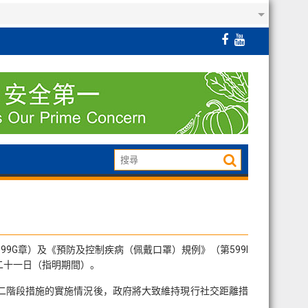
9G章）及《預防及控制疾病（佩戴口罩）規例》（第599I
二十一日（指明期間）。
二階段措施的實施情況後，政府將大致維持現行社交距離措