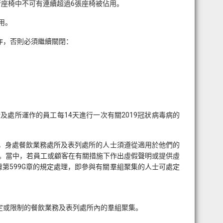
行座椅中不可有連續超過6張座椅被佔用。
用。
作，否則必須繼續關閉：
處所運作的員工每14天進行一次有關2019冠狀病毒病的
此外，身處餐飲業務處所及表列處所的人士須遵從適用於他們的
責任。當中，若員工或顧客在有關措施下作出虛假聲明或提供虛
根據第599G章的規定處理，即參與有關羣組聚集的人士可處定
定或限制的餐飲業務及表列處所內的羣組聚集。