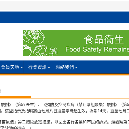
會員天地
行業資訊
聯絡我們
8
例》（第599F章）、《預防及控制疾病（禁止羣組聚集）規例》（第59
。這些指示及指明將由七月八日凌晨零時起生效，為期14天，直至七月
疫苗氣泡』第二階段放寬措施，以回應各行各業和市民的訴求。經觀察第
所及泳池的措施。」