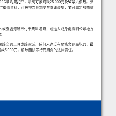
G章均屬犯罪，最高可被罰款25,000元及監禁六個月。參
提供虛假資料，可被視為參加受禁羣組聚集，並可處定額罰款
進入或身處港鐵已付車費區域時；或進入或身處指明公眾地方
罩。
離開該交通工具或該區域。任何人違反有關條文即屬犯罪，最
款5,000元，解除因該罪行而須負的法律責任。