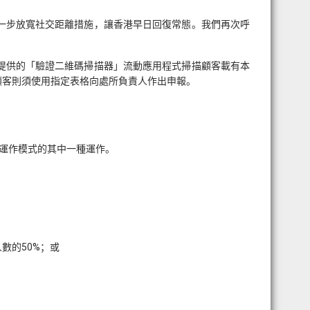
一步放寬社交距離措施，讓香港早日回復常態。我們再次呼
提供的「驗證二維碼掃描器」流動應用程式掃描顧客載有本
顧客則須使用指定表格向處所負責人作出申報。
類運作模式的其中一種運作。
數的50%；或