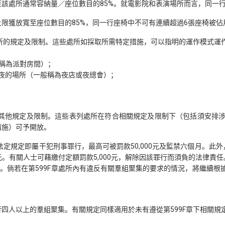
該處所通常容納量／座位數目的85%。就電影院和表演場所而言，同一
限獲放寬至座位數目的85%，同一行座椅中不可有連續超過6張座椅被佔
處所的規定及限制。這些處所如採取所需特定措施，可以指明的運作模式運
稱為派對房間）；
夜的場所（一般稱為夜店或夜總會）；
的其他規定及限制。這些表列處所在符合相關規定及限制下（包括須安排涉及
措施）可予開放。
法定規定即屬干犯刑事罪行，最高可被罰款50,000元及監禁六個月。
0元。有關人士可藉繳付定額罰款5,000元，解除因該罪行而須負的法律
0元。倘若在第599F章處所內有違反有關羣組聚集的要求的情況，將繼續
四人以上的羣組聚集。有關規定同樣適用於未有遵從第599F章下相關規