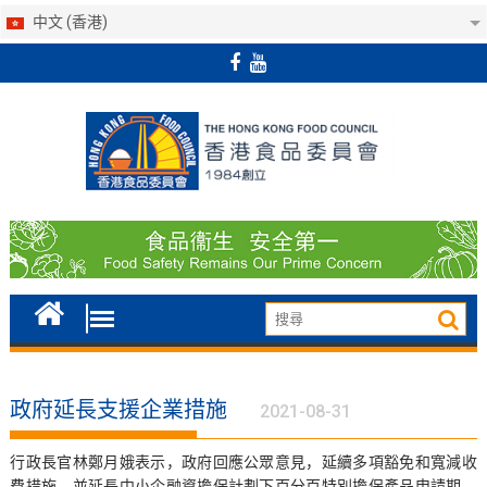
中文 (香港)
Skip
to
content
政府延長支援企業措施
2021-08-31
行政長官林鄭月娥表示，政府回應公眾意見，延續多項豁免和寬減收
費措施，並延長中小企融資擔保計劃下百分百特別擔保產品申請期。