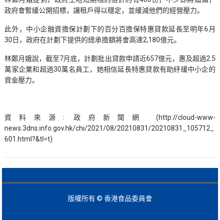
政府會暫緩公開招標，讓租戶得以穩定，並緩減他們的經營壓力。
此外，中小企融資擔保計劃下的百分百擔保特惠貸款延長至明年6月
30日，政府在計劃下提供的總承擔額將會高達2,180億元。
林鄭月娥說，截至7月底，計劃批出貸款申請近657億元，惠及超過2.5
萬家企業和超過30萬名員工，她相信延長特惠貸款有助紓緩中小企的
資金壓力。
資料來源: 政府新聞網 (http://cloud-www-
news.3dns.info.gov.hk/chi/2021/08/20210831/20210831_105712_
601.html?&tl=t)
版權所有 © 香港食品委員會