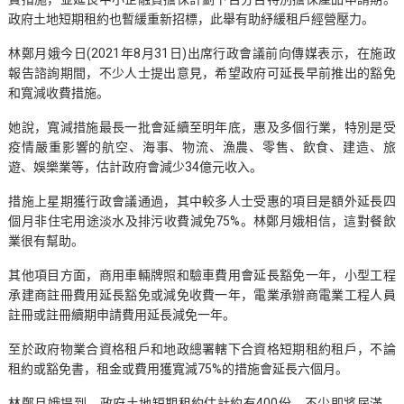
政府土地短期租約也暫緩重新招標，此舉有助紓緩租戶經營壓力。
林鄭月娥今日(2021年8月31日)出席行政會議前向傳媒表示，在施政
報告諮詢期間，不少人士提出意見，希望政府可延長早前推出的豁免
和寬減收費措施。
她說，寬減措施最長一批會延續至明年底，惠及多個行業，特別是受
疫情嚴重影響的航空、海事、物流、漁農、零售、飲食、建造、旅
遊、娛樂業等，估計政府會減少34億元收入。
措施上星期獲行政會議通過，其中較多人士受惠的項目是額外延長四
個月非住宅用途淡水及排污收費減免75%。林鄭月娥相信，這對餐飲
業很有幫助。
其他項目方面，商用車輛牌照和驗車費用會延長豁免一年，小型工程
承建商註冊費用延長豁免或減免收費一年，電業承辦商電業工程人員
註冊或註冊續期申請費用延長減免一年。
至於政府物業合資格租戶和地政總署轄下合資格短期租約租戶，不論
租約或豁免書，租金或費用獲寬減75%的措施會延長六個月。
林鄭月娥提到，政府土地短期租約估計約有400份，不少即將屆滿，