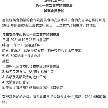
食物安全中心
第七十五次業界諮詢論壇
誠邀會員參加
為加強與食物業的合作及提高食物安全水平，食物安全中心將於10月
28日(星期四)以線上形式舉行第七十五次業界諮詢論壇，詳情如下:
食物安全中心第七十五次業界諮詢論壇
日期: 2021年10月28日（星期四）
時間: 下午2:30 開始至約4:00
語言: 廣東話（如需英語安排，請在後頁報名表中提出）
形式: ZOOM網上視訊會議
議程:
1. 預先包裝食物的食物標籤與營養標籤
2. 預先包裝食品「鹽/糖」標籤計劃
3. 奶類及奶類飲品的進口管制
4. 大閘蟹進口管制
5. 美國《海洋哺乳動物保護法》進口規定
有興趣參加的會員，請與香港食品委員會梁小姐(電話：3925 6808)聯
絡。