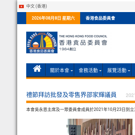
中文 (香港)
Skip
2026年08月8日 星期六
香港食品委員會
to
content
關於本會
會務活動
展覽活動
禮節拜訪批發及零售界邵家輝議員
202
本會吳永恩主席及一眾委員會成員於2021年10月23日