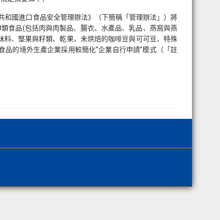
民共和國進口食品安全管理辦法》（下簡稱「管理辦法」）將
8類食品(包括肉與肉製品、腸衣、水產品、乳品、燕窩與燕
味料、堅果與籽類、乾果、未烘焙的咖啡豆與可可豆、特殊
他食品的境外生產企業採用較簡化“企業自行申請”模式（「註