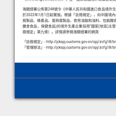
海關總署公佈第248號令《中華人民共和國進口食品境外
於2022年1月1日起實施。根據「註冊規定」，向中國
窩製品、蜂產品、蛋與蛋製品、食用油脂和油料、包餡麵
膳食食品、保健食品)的境外生產企業採用“國家(地區)主
冊規定」第九條）。詳情請參閱海關總署的網頁:
「註冊規定」- http://jckspj.customs.gov.cn/spj/zcfg18/b
「管理辦法」- http://jckspj.customs.gov.cn/spj/zcfg18/b