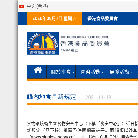
中文 (香港)
Skip
2026年08月7日 星期五
香港食品委員會
to
content
關於本會
會務活動
展覽活動
輸內地食品新規定
2021-11-18
食物環境衞生署食物安全中心（下稱「食安中心」）近日接
新規定（見下段）推薦予海關總署註冊。而18類以外其他
（www.singlewindow.cn），在「進口食品境