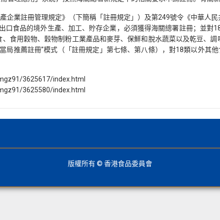
生產企業註冊管理規定》（下簡稱「註冊規定」）及第249號令《中華人
境內出口食品的境外生產、加工、貯存企業，必須獲得海關總署註冊；並對1
食、食用穀物、穀物制粉工業產品和麥芽、保鮮和脫水蔬菜以及乾豆、調
管當局推薦註冊”模式（「註冊規定」第七條、第八條），對18類以外其
mgz91/3625617/index.html
mgz91/3625580/index.html
版權所有 © 香港食品委員會