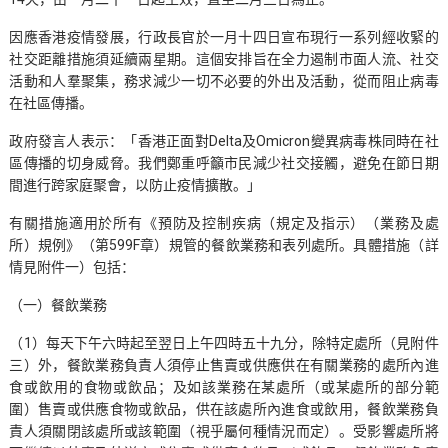
因應香港疫情發展，行政長官於一月十四日宣布現行一系列經收緊的
社交距離措施須延續兩星期。這個安排旨在全力遏制市面人流、社交
活動和人羣聚集，務求減少一切不必要的外出及活動，從而阻止病毒
在社區傳播。
政府發言人表示：「香港正面對Delta及Omicron變異病毒株同時在社
區傳播的切身威脅。我們鄭重呼籲市民減少社交接觸，避免在節日期
間進行跨家庭聚會，以防止疫情擴散。」
有關措施適用於所有《預防及控制疾病（規定及指示）（業務及處
所）規例》（第599F章）規管的餐飲業務和表列處所。具體措施（詳
情見附件一）包括：
（一）餐飲業務
（1）每天下午六時起至翌日上午四時五十九分，除特定處所（見附件
三）外，餐飲業務負責人須停止售賣或供應供在有關業務的處所內進
食或飲用的食物或飲品；及如該業務在某處所（或某處所的部分範
圍）售賣或供應食物或飲品，供在該處所內進食或飲用，餐飲業務負
責人須關閉該處所或該範圍（視乎屬何種情況而定）。受影響處所將