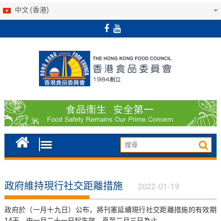
中文 (香港)
Skip
to
content
政府維持現行社交距離措施
2022-01-19
政府於（一月十九日）公布，將刊憲延續現行社交距離措施的有效期
14天，由一月二十一日起生效，直至二月三日為止。