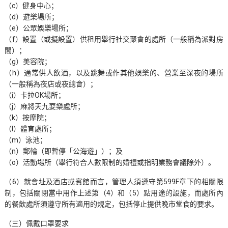
（c）健身中心；
（d）遊樂場所；
（e）公眾娛樂場所；
（f）設置（或擬設置）供租用舉行社交聚會的處所（一般稱為派對房
間）；
（g）美容院；
（h）通常供人飲酒，以及跳舞或作其他娛樂的、營業至深夜的場所
（一般稱為夜店或夜總會）；
（i）卡拉OK場所；
（j）麻將天九耍樂處所；
（k）按摩院；
（l）體育處所；
（m）泳池；
（n）郵輪（即暫停「公海遊」）；及
（o）活動場所（舉行符合人數限制的婚禮或指明業務會議除外）。
（6）就會址及酒店或賓館而言，管理人須遵守第599F章下的相關限
制，包括關閉當中用作上述第（4）和（5）點用途的設施，而處所內
的餐飲處所須遵守所有適用的規定，包括停止提供晚市堂食的要求。
（三）佩戴口罩要求