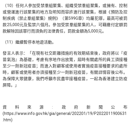
（10）任何人參加受禁羣組聚集、組織受禁羣組聚集，或擁有、控制
或營運進行該聚集的地方及明知而容許進行該聚集，根據《預防及控
制疾病（禁止羣組聚集）規例》（第599G章）均屬犯罪，最高可被罰
款25,000元及監禁六個月。參加受禁羣組聚集的人，可藉繳付定額罰
款解除因該罪行而須負的法律責任，罰款金額為5,000元。
（11）繼續暫停本地遊活動。
發言人表示：「在現有社交距離措施的有效期結束後，政府將以『疫
苗氣泡』為基礎，考慮有序地作出放寬，屆時有關處所的員工須接種
至少一劑新冠疫苗；而進入對顧客或使用者實施疫苗接種要求的處所
時，顧客或使用者亦須接種至少一劑新冠疫苗，有關詳情容後公布。
為保障大眾健康，我們呼籲市民盡早接種疫苗，一起為香港建立防疫
屏障。」
資料來源: 政府新聞公布
(https://www.info.gov.hk/gia/general/202201/19/P2022011900631
.htm)