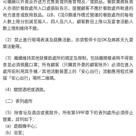
可繼續以外賣及外送方式售賣或供應食物及／或飲品。餐飲業務負責
人亦須於餐飲處所入口處張貼告示，提醒顧客不應於餐飲處所毗連的
地方進食或飲用飲品。以B、C及D類運作模式營運的餐飲處所的每枱
人數上限分別減至兩人、四人及六人，顧客數目上限以及宴會活動人
數上限則維持不變。
（2）禁止進行現場表演及跳舞活動，亦須暫停卡拉OK及麻將天九耍
樂活動等。
（3）繼續維持其他就餐飲處所的規定及限制，包括離開餐桌時不得飲
食並必須佩戴口罩；所有顧客（只購買外賣的顧客除外）必須在進入
處所前利用其手機／其他流動裝置上的「安心出行」流動應用程式掃
描「安心出行」場所二維碼。
（4）關閉酒吧或酒館。
（二）表列處所
（5）除會址及酒店或賓館外，所有第599F章下的表列處所必須停止
營業，詳列如下：
（a）遊戲機中心；
（b）浴室；