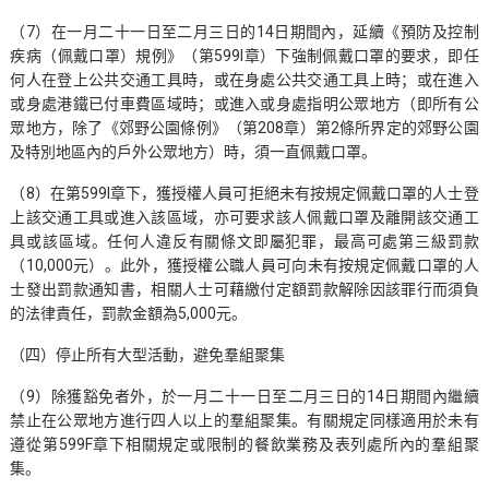
（7）在一月二十一日至二月三日的14日期間內，延續《預防及控制
疾病（佩戴口罩）規例》（第599I章）下強制佩戴口罩的要求，即任
何人在登上公共交通工具時，或在身處公共交通工具上時；或在進入
或身處港鐵已付車費區域時；或進入或身處指明公眾地方（即所有公
眾地方，除了《郊野公園條例》（第208章）第2條所界定的郊野公園
及特別地區內的戶外公眾地方）時，須一直佩戴口罩。
（8）在第599I章下，獲授權人員可拒絕未有按規定佩戴口罩的人士登
上該交通工具或進入該區域，亦可要求該人佩戴口罩及離開該交通工
具或該區域。任何人違反有關條文即屬犯罪，最高可處第三級罰款
（10,000元）。此外，獲授權公職人員可向未有按規定佩戴口罩的人
士發出罰款通知書，相關人士可藉繳付定額罰款解除因該罪行而須負
的法律責任，罰款金額為5,000元。
（四）停止所有大型活動，避免羣組聚集
（9）除獲豁免者外，於一月二十一日至二月三日的14日期間內繼續
禁止在公眾地方進行四人以上的羣組聚集。有關規定同樣適用於未有
遵從第599F章下相關規定或限制的餐飲業務及表列處所內的羣組聚
集。