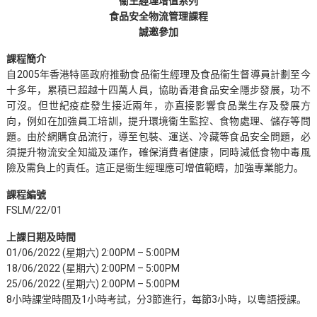
衞生經理增值系列
食品安全物流管理課程
誠邀參加
課程簡介
自2005年香港特區政府推動食品衞生經理及食品衞生督導員計劃至今
十多年，累積已超越十四萬人員，協助香港食品安全隱步發展，功不
可沒。但世紀疫症發生接近兩年，亦直接影響食品業生存及發展方
向，例如在加強員工培訓，提升環境衞生監控、食物處理、儲存等問
題。由於網購食品流行，導至包裝、運送、冷藏等食品安全問題，必
須提升物流安全知識及運作，確保消費者健康，同時減低食物中毒風
險及需負上的責任。這正是衞生經理應可增值範疇，加強專業能力。
課程編號
FSLM/22/01
上課日期及時間
01/06/2022 (星期六) 2:00PM – 5:00PM
18/06/2022 (星期六) 2:00PM – 5:00PM
25/06/2022 (星期六) 2:00PM – 5:00PM
8小時課堂時間及1小時考試，分3節進行，每節3小時，以粵語授課。