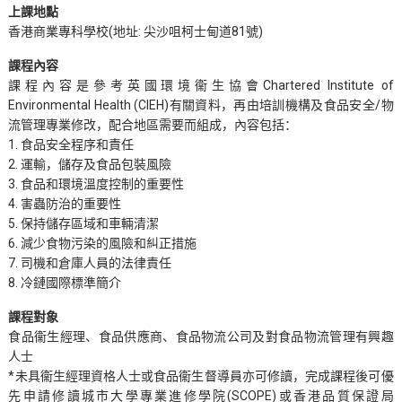
上課地點
香港商業專科學校(地址: 尖沙咀柯士甸道81號)
課程內容
課程內容是參考英國環境衞生協會Chartered Institute of
Environmental Health (CIEH)有關資料，再由培訓機構及食品安全/物
流管理專業修改，配合地區需要而組成，內容包括：
1. 食品安全程序和責任
2. 運輸，儲存及食品包裝風險
3. 食品和環境溫度控制的重要性
4. 害蟲防治的重要性
5. 保持儲存區域和車輛清潔
6. 減少食物污染的風險和糾正措施
7. 司機和倉庫人員的法律責任
8. 冷鏈國際標準簡介
課程對象
食品衞生經理、食品供應商、食品物流公司及對食品物流管理有興趣
人士
*未具衞生經理資格人士或食品衞生督導員亦可修讀，完成課程後可優
先申請修讀城市大學專業進修學院(SCOPE)或香港品質保證局