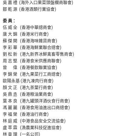
吳 嘉 禮 (海外入口果菜頭盤欄商聯會)
鄒 乾 源 (香港酒類行業協會)
委 員 ：
伍 威 全 (香港中華總商會)
唐 大 錦 (香港米行商會)
蘇 傑 開 (香港海味雜貨商會)
李 彩 華 (香港海鮮業聯合總會)
劉 松 新 (港九新界冰鮮禽畜零售商會)
周 志 堅 (香港食米供應商聯會)
曾 偉 (香港餐飲聯業協會)
李 錦 榮 (港九果菜行工商總會)
歐陽永基 (港九凍肉行商會)
顏 文 正 (港九茶葉行商會)
吳 鼎 丞 (香港粮油業商會)
葉 本 良 (港九罐頭洋酒伙食行商會)
馮 麗 麗 (香港食用油進出口商總會)
李 福 榮 (香港油行商會)
林 庭 威 (中港食品安全交流協會)
盧 萃 霖 (漁農業科技促進協會)
林 查 理 (一名公司)