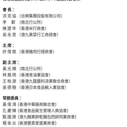
會 長 ：
洪 克 協 （合興集團控股有限公司）
李 歡 （南北行公所）
陳 建 年 （香港米行商會）
吳 永 恩 （港九果菜行工商總會）
主 席 ：
許 偉 堅 （香港豬肉行總商會）
副 主 席 ：
黃 光 輝 （南北行公所）
林 鳳 明 （香港食油業協會）
王 柏 源 （香港九龍醬料涼果聯合商會）
吳 德 曉 （香港日本食品輸入業協會）
常務委員 ：
黃 偉 鴻 (香港中華廠商聯合會)
孔 慶 輝 (香港食品衞生管理人員協會)
甄 國 榮 (港九糖果餅乾麵包西餅同業商會)
楊 金 炎 (香港豐貴堂蛋業商會)