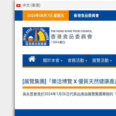
中文 (香港)
Skip
2026年08月7日 星期五
香港食品委員會
to
content
關於本會
會務活動
展覽活動
[展覽集團]「樂活博覽 X 優質天然健康
吳永恩會長於2024年1月26日代表出席由展覽集團舉辦的「