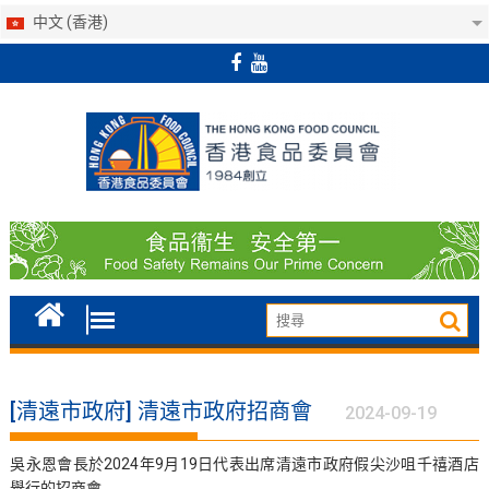
中文 (香港)
Skip
to
content
[清遠市政府] 清遠市政府招商會
2024-09-19
吳永恩會長於2024年9月19日代表出席清遠市政府假尖沙咀千禧酒店
舉行的招商會。