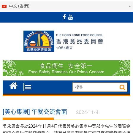
中文 (香港)
Skip
to
content
[美心集團] 午餐交流會面
2024-11-4
吳永恩會長於2024年11月4日代表與美心集團中菜部李先生於國際金
融中心進行午餐交流會面，請教吳會長有關氂牛進口來港的物流及法