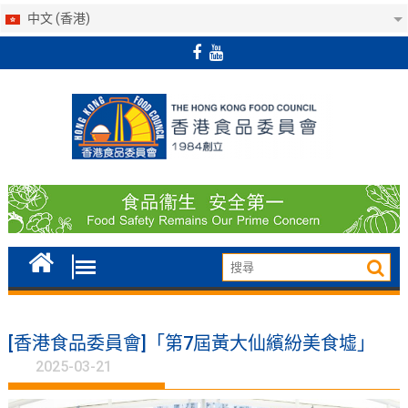
中文 (香港)
Skip
to
content
[香港食品委員會]「第7屆黃大仙繽紛美食墟」
2025-03-21