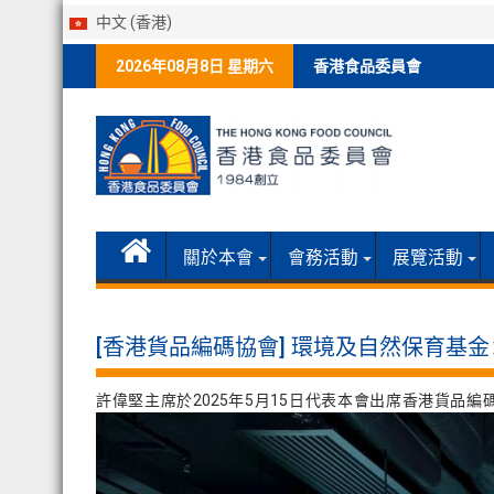
中文 (香港)
Skip
2026年08月8日 星期六
香港食品委員會
to
content
關於本會
會務活動
展覽活動
[香港貨品編碼協會] 環境及自然保育基
許偉堅主席於2025年5月15日代表本會出席香港貨