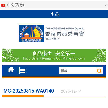
中文 (香港)
Skip
to
content
IMG-20250815-WA0140
2025-12-14