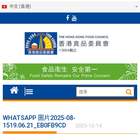
中文 (香港)
Skip
to
content
WHATSAPP 圖片2025-08-
1519.06.21_EB0FB9CD
2025-12-14