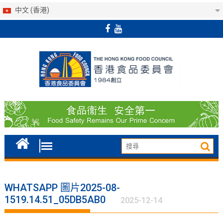
中文 (香港)
Skip
to
content
WHATSAPP 圖片2025-08-
1519.14.51_05DB5AB0
2025-12-14