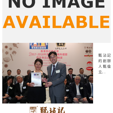
甄沾記
的創辦
人甄倫
立, …