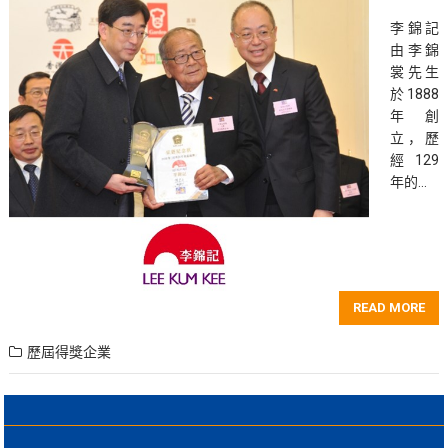
李錦記
由李錦
裳先生
於1888
年創
立，歷
經129
年的…
READ MORE
歷屆得獎企業