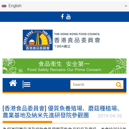
English
Skip
to
content
[香港食品委員會] 優質魚養殖場、蘑菇種植場、
農業基地及納米先進研發院參觀團
2019-04-26