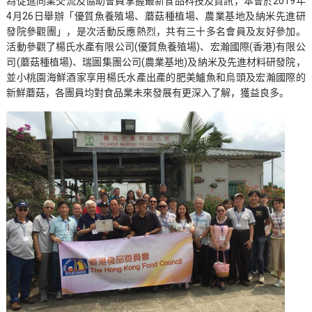
為促進同業交流及協助會員掌握最新食品科技及資訊，本會於2019年
4月26日舉辦「優質魚養殖場、蘑菇種植場、農業基地及納米先進研
發院參觀團」，是次活動反應熱烈，共有三十多名會員及友好參加。
活動參觀了楊氏水產有限公司(優質魚養殖場)、宏瀚國際(香港)有限公
司(蘑菇種植場)、瑞圖集團公司(農業基地)及納米及先進材料研發院，
並小桃園海鮮酒家享用楊氏水產出產的肥美鱸魚和烏頭及宏瀚國際的
新鮮蘑菇，各團員均對食品業未來發展有更深入了解，獲益良多。