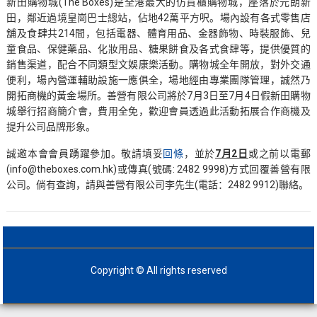
新田購物城(The Boxes)是全港最大的仿貨櫃購物城，座落於元朗新
田，鄰近過境皇崗巴士總站，佔地42萬平方呎。場內設有各式零售店
舖及食肆共214間，包括電器、體育用品、金器飾物、時裝服飾、兒
童食品、保健藥品、化妝用品、糖果餅食及各式食肆等，提供優質的
銷售渠道，配合不同類型文娛康樂活動。購物城全年開放，對外交通
便利，場內營運輔助設施一應俱全，場地經由專業團隊管理，誠然乃
開拓商機的黃金場所。善營有限公司將於7月3日至7月4日假新田購物
城舉行招商簡介會，費用全免，歡迎會員透過此活動拓展合作商機及
提升公司品牌形象。
誠邀本會會員踴躍參加。敬請填妥
回條
，並於
7月2日
或之前以電郵
(info@theboxes.com.hk)或傳真(號碼: 2482 9998)方式回覆善營有限
公司。倘有查詢，請與善營有限公司李先生(電話：2482 9912)聯絡。
Copyright © All rights reserved