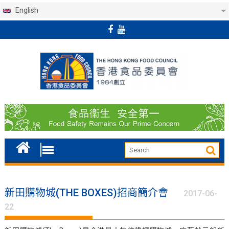
English
Skip
to
content
新田購物城(THE BOXES)招商簡介會
2017-06-
22