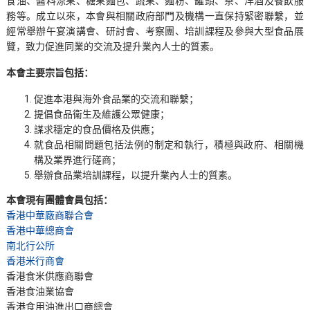
食油、醬料涼果、糖果麵包、蔬果、麵粉、罐頭、茶、洋酒及餐飲服
務等。成立以來，本會與相關政府部門及機構一直保持緊密聯繫，並
經常舉辦午宴演講會、研討會、考察團、培訓課程及參與大型食品展
覽，致力促進同業的交流及提升業內人士的質素。
本會主要宗旨包括：
促進本港與海外食品業的交流和聯繫；
提倡食品衞生及維護公眾健康；
謀求穩定的食品價格及供應；
就食品相關問題包括法例的制定和執行，積極與政府、相關機
構及業界進行磋商；
舉辦食品業培訓課程，以提升業內人士的質素。
本會現有團體會員包括：
香港中華廠商聯合會
香港中華總商會
南北行公所
香港米行商會
香港食米供應商聯會
香港食油業協會
香港食用油進出口商總會