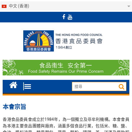
中文 (香港)
Skip
to
content
本會宗旨
香港食品委員會成立於1984年，為一個獨立及非牟利機構。本會會員
為本港主要食品團體與廠商，涵蓋多個食品行業，包括米、糖、鹽、