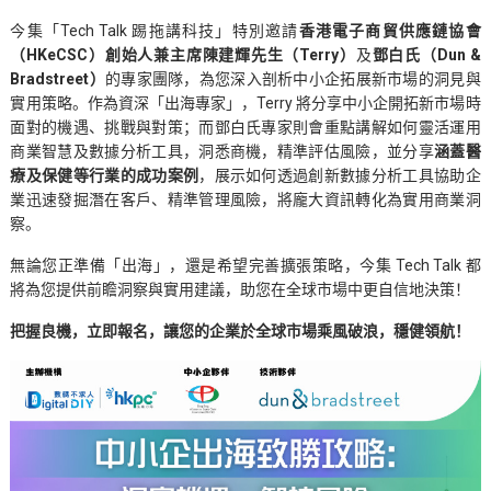
今集「Tech Talk 踢拖講科技」特別邀請
香港電子商貿供應鏈協會
（HKeCSC）創始人兼主席陳建輝先生（Terry）
及
鄧白氏（Dun &
Bradstreet）
的專家團隊，為您深入剖析中小企拓展新市場的洞見與
實用策略。作為資深「出海專家」，Terry 將分享中小企開拓新市場時
面對的機遇、挑戰與對策；而鄧白氏專家則會重點講解如何靈活運用
商業智慧及數據分析工具，洞悉商機，精準評估風險，並分享
涵蓋醫
療及保健等行業的成功案例
，展示如何透過創新數據分析工具協助企
業迅速發掘潛在客戶、精準管理風險，將龐大資訊轉化為實用商業洞
察。
無論您正準備「出海」，還是希望完善擴張策略，今集 Tech Talk 都
將為您提供前瞻洞察與實用建議，助您在全球市場中更自信地決策！
把握良機，立即報名，讓您的企業於全球市場乘風破浪，穩健領航！