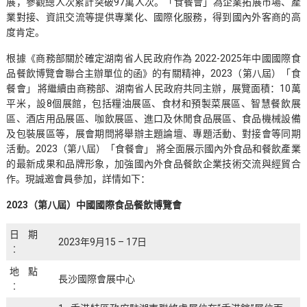
展，參觀總人次累計突破97萬人次。「食餐會」為企業拓展市場、產
業對接、資訊交流等提供專業化、國際化服務，得到國內外客商的高
度肯定。
根據《商務部關於確定湖南省人民政府作為 2022-2025年中國國際食
品餐飲博覽會聯合主辦單位的函》的有關精神，2023（第八屆）「食
餐會」 將繼續由商務部、湖南省人民政府共同主辦，展覽面積：10萬
平米，設8個展館，包括糧油展區、食材和預製菜展區、智慧餐飲展
區、酒店用品展區、咖飲展區、進口及休閒食品展區、食品機械設備
及包裝展區等，展會期問將舉辦主題論壇、專題活動、對接會等同期
活動。2023（第八屆）「食餐會」 將全面展示國內外食品和餐飲產業
的最新成果和品牌形象，加強國內外食品餐飲企業技術交流與經貿合
作。現誠邀會員參加，詳情如下：
2023
（第八屆）中國國際食品餐飲博覽會
日期
2023年9月15 – 17日
︰
地點
長沙國際會展中心
︰