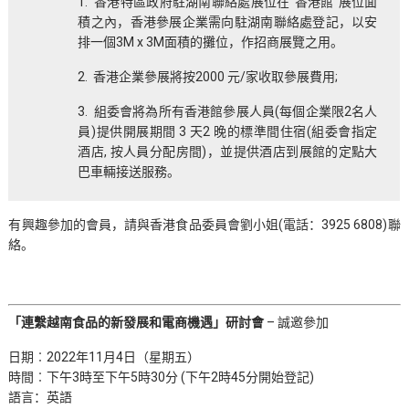
1. 香港特區政府駐湖南聯絡處展位在“香港館”展位面
積之內，香港參展企業需向駐湖南聯絡處登記，以安
排一個3M x 3M面積的攤位，作招商展覽之用。
2. 香港企業參展將按2000 元/家收取參展費用;
3. 組委會將為所有香港館參展人員(每個企業限2名人
員)提供開展期間 3 天2 晚的標準間住宿(組委會指定
酒店, 按人員分配房間)，並提供酒店到展館的定點大
巴車輛接送服務。
有興趣參加的會員，請與香港食品委員會劉小姐(電話：3925 6808)聯
絡。
「連繫越南食品的新發展和電商機遇」研討會
– 誠邀參加
日期︰2022年11月4日（星期五）
時間︰下午3時至下午5時30分 (下午2時45分開始登記)
語言：英語