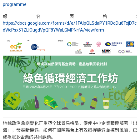
programme
報名表格:
https://docs.google.com/forms/d/e/1FAIpQLSdaPY1RDqDu6TxjD7c
dWcPsx51ZLlOugdVpQF8YWaLGMPNrfA/viewform
地緣政治急劇變化正重塑全球貿易格局，促使中小企業積極部署「出
海」，發掘新機遇。如何在國際舞台上有效把握機遇並控制風險，已
成為眾多企業的共同課題。