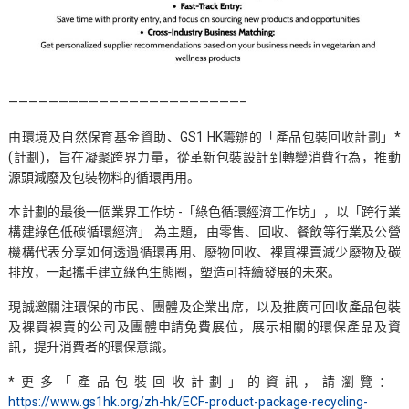
———————————————————————–
由環境及自然保育基金資助、GS1 HK籌辦的「產品包裝回收計劃」*
(計劃)，旨在凝聚跨界力量，從革新包裝設計到轉變消費行為，推動
源頭減廢及包裝物料的循環再用。
本計劃的最後一個業界工作坊 -「綠色循環經濟工作坊」，以「跨行業
構建綠色低碳循環經濟」 為主題，由零售、回收、餐飲等行業及公營
機構代表分享如何透過循環再用、廢物回收、裸買裸賣減少廢物及碳
排放，一起攜手建立綠色生態圈，塑造可持續發展的未來。
現誠邀關注環保的市民、團體及企業出席，以及推廣可回收產品包裝
及裸買裸賣的公司及團體申請免費展位，展示相關的環保產品及資
訊，提升消費者的環保意識。
*更多「產品包裝回收計劃」的資訊，請瀏覽：
https://www.gs1hk.org/zh-hk/ECF-product-package-recycling-