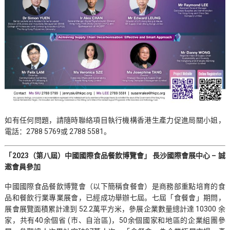
如有任何問題，請隨時聯絡項目執行機構香港生產力促進局關小姐，
電話：2788 5769或 2788 5581。
「2023
（第八屆）中國國際食品餐飲博覽會」
長沙國際會展中心 –
誠
邀會員參加
中國國際食品餐飲博覽會（以下簡稱食餐會）是商務部重點培育的食
品和餐飲行業專業展會，已經成功舉辦七屆。七屆「食餐會」期問，
展會展覽面積累計達到 52.2萬平方米，參展企業數量總計達 10300 余
家，共有40余個省 (市、自治區)，50余個國家和地區的企業組團參