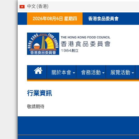
中文 (香港)
Skip
2026年08月6日 星期四
香港食品委員會
to
content
關於本會
會務活動
展覽活動
行業資訊
敬請期待