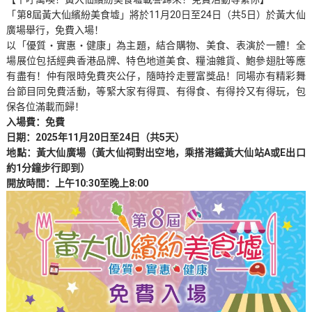
「第8屆黃大仙繽紛美食墟」將於11月20日至24日（共5日）於黃大仙
廣場舉行，免費入場！
以「優質・實惠・健康」為主題，結合購物、美食、表演於一體！全
場展位包括經典香港品牌、特色地道美食、糧油雜貨、鮑參翅肚等應
有盡有！仲有限時免費夾公仔，隨時拎走豐富獎品！同場亦有精彩舞
台節目同免費活動，等緊大家有得買、有得食、有得拎又有得玩，包
保各位滿載而歸！
入場費：免費
日期：2025年11月20日至24日（共5天）
地點：黃大仙廣場（黃大仙祠對出空地，乘搭港鐵黃大仙站A或E出口
約1分鐘步行即到）
開放時間：上午10:30至晚上8:00