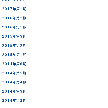
2 0 1 7 年第 1 期
2 0 1 6 年第 2 期
2 0 1 6 年第 1 期
2 0 1 5 年第 3 期
2 0 1 5 年第 2 期
2 0 1 5 年第 1 期
2 0 1 4 年第 6 期
2 0 1 4 年第 5 期
2 0 1 4 年第 4 期
2 0 1 4 年第 3 期
2 0 1 4 年第 2 期