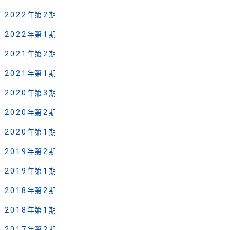
2 0 2 2 年第 2 期
2 0 2 2 年第 1 期
2 0 2 1 年第 2 期
2 0 2 1 年第 1 期
2 0 2 0 年第 3 期
2 0 2 0 年第 2 期
2 0 2 0 年第 1 期
2 0 1 9 年第 2 期
2 0 1 9 年第 1 期
2 0 1 8 年第 2 期
2 0 1 8 年第 1 期
2 0 1 7 年第 2 期