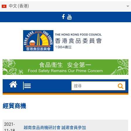
中文 (香港)
Skip
to
content
經貿商機
2021-
越南食品商機研討會 誠邀會員參加
11-18