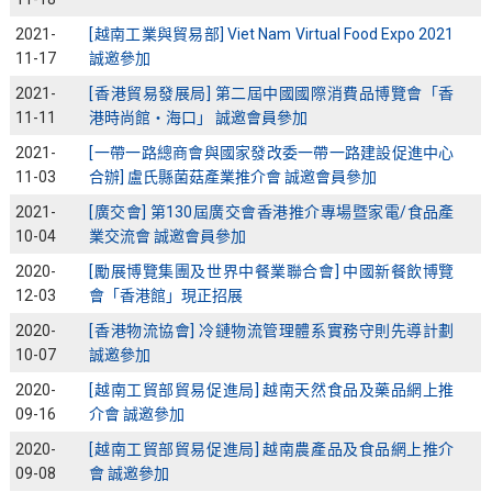
2021-
[越南工業與貿易部] Viet Nam Virtual Food Expo 2021
11-17
誠邀參加
2021-
[香港貿易發展局] 第二屆中國國際消費品博覽會「香
11-11
港時尚館‧海口」 誠邀會員參加
2021-
[一帶一路總商會與國家發改委一帶一路建設促進中心
11-03
合辦] 盧氏縣菌菇產業推介會 誠邀會員參加
2021-
[廣交會] 第130屆廣交會香港推介專場暨家電/食品產
10-04
業交流會 誠邀會員參加
2020-
[勵展博覽集團及世界中餐業聯合會] 中國新餐飲博覽
12-03
會「香港館」現正招展
2020-
[香港物流協會] 冷鏈物流管理體系實務守則先導計劃
10-07
誠邀參加
2020-
[越南工貿部貿易促進局] 越南天然食品及藥品網上推
09-16
介會 誠邀參加
2020-
[越南工貿部貿易促進局] 越南農產品及食品網上推介
09-08
會 誠邀參加