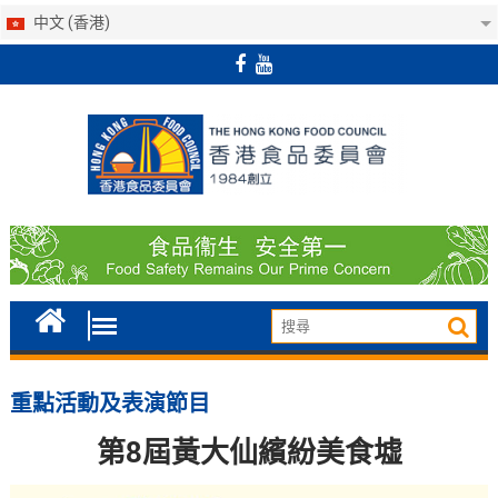
中文 (香港)
Skip
to
content
重點活動及表演節目
第8
屆黃大仙繽紛美食墟