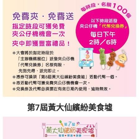
第7
屆黃大仙繽紛美食墟