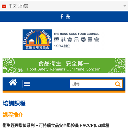
中文 (香港)
Skip
to
content
培訓課程
課程推介
衞生經理增值系列 – 可持續食品安全監控員 HACCP(L2)課程