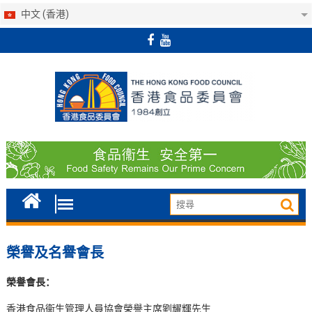
中文 (香港)
Skip
to
content
榮譽及名譽會長
榮譽會長
：
香港食品衞生管理人員協會榮譽主席劉耀輝先生