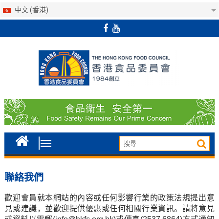
中文 (香港)
Skip
to
content
聯絡我們
歡迎會員就本網站的內容或任何影響行業的政策法規提出意
見或建議，並歡迎提供優惠或任何相關行業資訊。請將意見