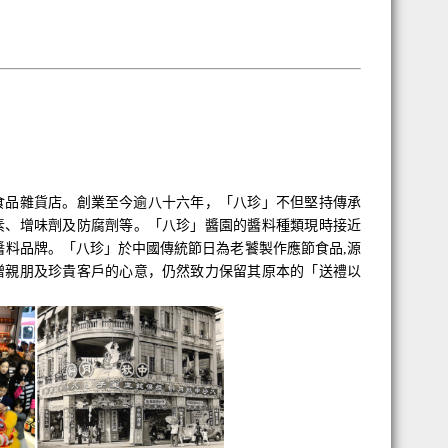
食品雜貨店。創業至今逾八十六年，「八珍」不但堅持傳承
素、增味劑及防腐劑等。「八珍」醬園的醬料種類現時接近
醬料品牌。「八珍」於中國傳統節日為老饕製作應節食品
,
源
贈親朋及珍貴客戶的心意，仍然致力保留其原本的「送禮以