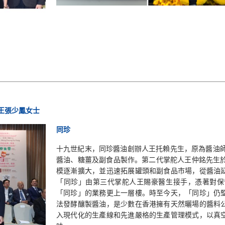
 王張少鳳女士
同珍
十九世紀末，同珍醬油創辦人王托賴先生，原為醬油
醬油、糖薑及副食品製作。第二代掌舵人王仲銘先生於
模逐漸擴大，並迅速拓展罐頭和副食品市場，從醬油
「同珍」由第三代掌舵人王賜豪醫生接手，憑著對保
「同珍」的業務更上一層樓。時至今天，「同珍」仍
法發酵釀製醬油，是少數在香港擁有天然曬場的醬料
入現代化的生產線和先進嚴格的生產管理模式，以真