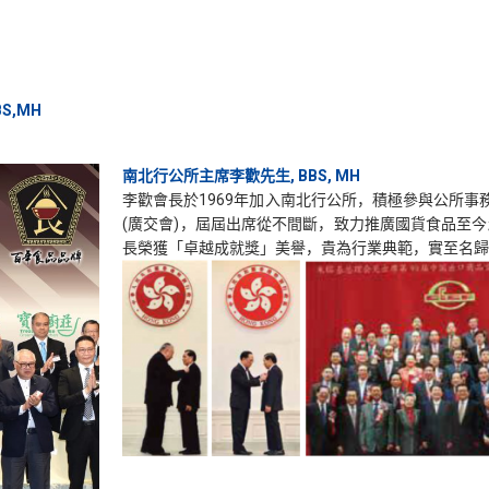
S,MH
南北行公所主席李歡先生, BBS, MH
李歡會長於1969年加入南北行公所，積極參與公所事
(廣交會)，屆屆出席從不間斷，致力推廣國貨食品至今
長榮獲「卓越成就獎」美譽，貴為行業典範，實至名歸