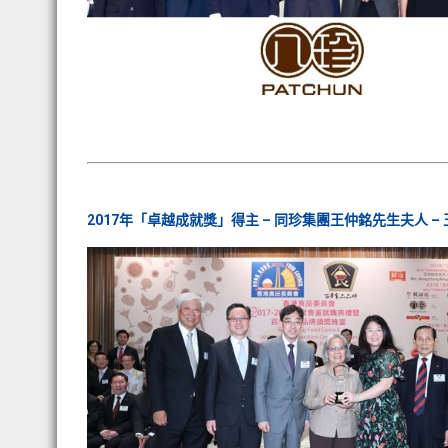
2017年「卓越成就獎」得主 – 同珍集團王仲銘先生夫人 –