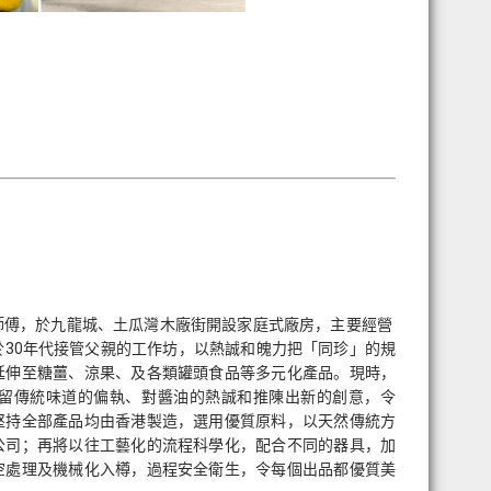
師傅，於九龍城、土瓜灣木廠街開設家庭式廠房，主要經營
30年代接管父親的工作坊，以熱誠和魄力把「同珍」的規
延伸至糖薑、涼果、及各類罐頭食品等多元化產品。現時，
留傳統味道的偏執、對醬油的熱誠和推陳出新的創意，令
堅持全部產品均由香港製造，選用優質原料，以天然傳統方
公司；再將以往工藝化的流程科學化，配合不同的器具，加
空處理及機械化入樽，過程安全衛生，令每個出品都優質美