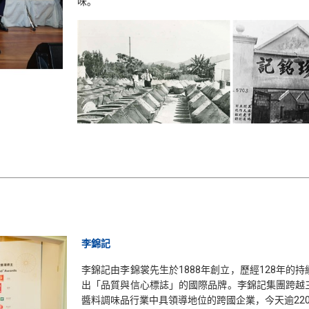
味。
李錦記
李錦記由李錦裳先生於1888年創立，歷經128年
出「品質與信心標誌」的國際品牌。李錦記集團跨越
醬料調味品行業中具領導地位的跨國企業，今天逾22