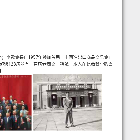
務；李歡會長自1957年參加首屆「中國進出口商品交易會」
超過123屆並有「百屆老廣交」稱號。本人在此恭賀李歡會
!