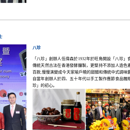
士
八珍
「八珍」創辦人伍偉森於
1932
年於旺角開設「八珍」
傳統天然古法在香港發酵釀製，更堅持不添加人造色
百款
,
慢慢演變成今天家喻戶曉的甜醋和傳統中式調味
自當年創辦人於四、五十年代以手工製作應節食品餽
珍」的初心。