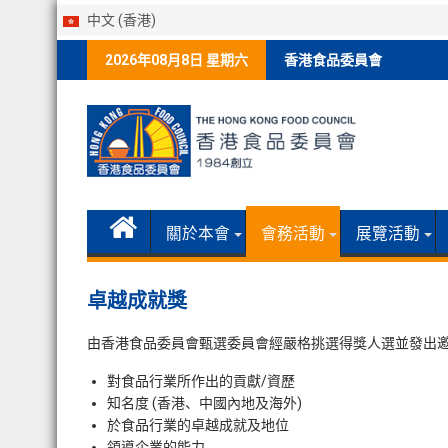
中文 (香港)
Skip
2026年08月8日 星期六
香港食品委員會
to
content
關於本會
會務活動
展覽活動
卓越成就獎
由香港食品委員會甄選委員會經嚴格挑選得獎人選並發出
對食品行業所作出的貢獻/資歷
知名度 (香港、中國內地及海外)
於食品行業的卓越成就及地位
領導企業的能力