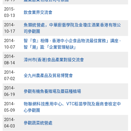
2015-
飲食業界交流會
03-13
2014-
魚類統營處，中華廚藝學院及金瓊庄酒業香港有限公
10-17
司參觀團
2014-
智『食』相傳 - 香港中小企食品物流最佳實務」講座 -
10-07
智「潮」篇:「企業管理秘訣」
2014-
漳州市(香港)食品產業對接交流會
08-14
2014-
全九州農產品及貿易博覽會
07-02
2014-
參觀有機魚養殖場及蘑菇種植場
06-19
2014-
物聯網科技應用中心、VTC稻苗學院及廠商會檢定中
05-09
心參觀團
2014-
參觀蔬菜統營處
04-03