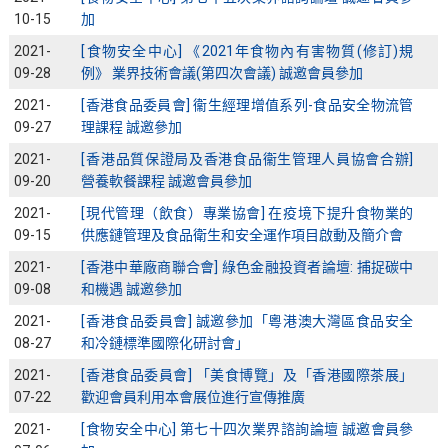
10-15
加
2021-
[食物安全中心] 《2021年食物內有害物質(修訂)規
09-28
例》 業界技術會議(第四次會議) 誠邀會員參加
2021-
[香港食品委員會] 衞生經理增值系列-食品安全物流管
09-27
理課程 誠邀參加
2021-
[香港品質保證局及香港食品衞生管理人員協會合辦]
09-20
營養軟餐課程 誠邀會員參加
2021-
[現代管理（飲食）專業協會] 在疫境下提升食物業的
09-15
供應鏈管理及食品衛生和安全運作項目啟動及簡介會
2021-
[香港中華廠商聯合會] 綠色金融投資者論壇: 捕捉碳中
09-08
和機遇 誠邀參加
2021-
[香港食品委員會] 誠邀參加「粵港澳大灣區食品安全
08-27
和冷鏈標準國際化研討會」
2021-
[香港食品委員會] 「美食博覽」及「香港國際茶展」
07-22
歡迎會員利用本會展位進行宣傳推廣
2021-
[食物安全中心] 第七十四次業界諮詢論壇 誠邀會員參