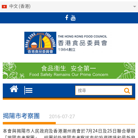
中文 (香港)
Skip
to
content
揭陽市考察團
2016-07-27
本會與揭陽市人民政府及香港潮州商會於7月24日及25日聯合舉辦
「揭陽市考察團」，組團前赴揭陽市考察該市的投資環境和最新發