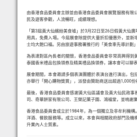
由香港食品委員會主辦並由香港食品委員會展覽服務有限公
民及遊客參觀，人流暢旺，成績理想。
「第3屆黃大仙繽紛美食墟」於3月22日至26日假黃大
用具，免費入場。今屆展會除提供大量折扣優惠外，並新
士均大飽口福。另由旅遊事務署推行的「美食車先導計劃
為表達對區內長者的關懷，香港食品委員會非常高興得到黃大
泰國香米禮品包換領券及精美禮品換領券，讓本會可以聊
展會期間，本會邀請多個表演團體於表演台進行演出，包
亦舉行「開心購物獎賞」，派發由贊助商送出超過1,000
最後，香港食品委員會感謝黃大仙區議會及黃大仙民政事
司、奇華餅家有限公司、王榮記菓子園、鴻福堂，並嗚謝
香港食品委員會成立於1984年，為一個獨立及非牟利機
洋酒、餐飲服務等。成立以來，本會與相關政府部門及機
升業內人士質素。