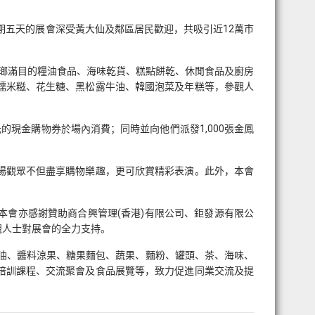
期五天的展會深受黃大仙及鄰區居民歡迎，共吸引近12萬巿
琳瑯滿目的糧油食品、海味乾貨、糕點餅乾、休閒食品及廚房
糯米糍、花生糖、黑松露牛油、韓國泡菜及年糕等，參觀人
的現金購物券於場內消費；同時並向他們派發1,000張金鳳
場觀眾不但盡享購物樂趣，更可欣賞精彩表演。此外，本會
會亦感謝贊助商合興管理(香港)有限公司、鉅發源有限公
觀人士對展會的全力支持。
食油、醬料涼果、糖果麵包、蔬果、麵粉、罐頭、茶、海味、
培訓課程、交流聚會及食品展覽等，致力促進同業交流及提