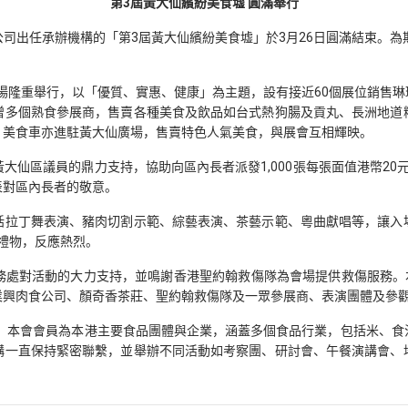
第3屆黃大仙繽紛美食墟
圓滿舉行
司出任承辦機構的「第3屆黃大仙繽紛美食墟」於3月26日圓滿結束。為
仙廣場隆重舉行，以「優質、實惠、健康」為主題，設有接近60個展位銷售
增多個熟食參展商，售賣各種美食及飲品如台式熱狗腸及貢丸、長洲地道
」美食車亦進駐黃大仙廣場，售賣特色人氣美食，與展會互相輝映。
仙區議員的鼎力支持，協助向區內長者派發1,000張每張面值港幣20元
表對區內長者的敬意。
括拉丁舞表演、豬肉切割示範、綜藝表演、茶藝示範、粵曲獻唱等，讓入
份禮物，反應熱烈。
務處對活動的大力支持，並鳴謝香港聖約翰救傷隊為會場提供救傷服務。本
業興肉食公司、顏奇香茶莊、聖約翰救傷隊及一眾參展商、表演團體及參
構。本會會員為本港主要食品團體與企業，涵蓋多個食品行業，包括米、
構一直保持緊密聯繫，並舉辦不同活動如考察團、研討會、午餐演講會、