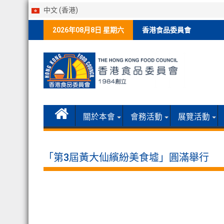
中文 (香港)
Skip
2026年08月8日 星期六
香港食品委員會
to
content
關於本會
會務活動
展覽活動
「第3屆黃大仙繽紛美食墟」圓滿舉行