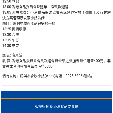
12:50 登記
13:00 香港食品委員會陳建年主席致歡迎辭
13:05 演講嘉賓：香港貨品編碼協會首席營運官林漢強博士及行業解
決方案經理康安蓓小姐演講
題目：追踪並驗證產品只需掃一掃
13:25 提問環節
13:30 合照
13:35 午宴
14:30 結束
語 言: 廣東話
收 費: 香港食品委員會會員及經會員介紹之參加者每位港幣400元；非
會員或其他參加者每位港幣500元
倘有查詢，請與本會黎小姐(Ada)(電話：3925 6806)聯絡。
版權所有 © 香港食品委員會