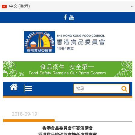
中文 (香港)
Skip
to
content
2018-09-19
香港食品委員會午宴演講會
香港貨品編碼協會
擔任演講嘉賓