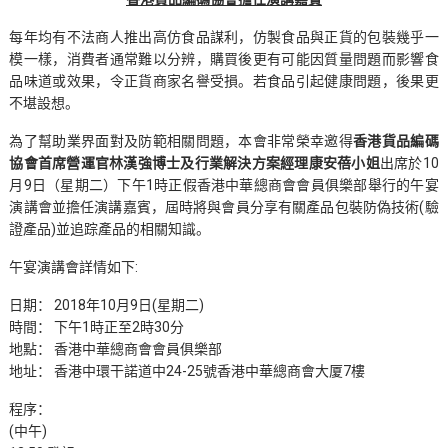
每年均有不法商人推出高仿食品謀利，仿製食品與正貨的包裝幾乎一
模一樣，消費者通常難以分辨，購買後更有可能因質量問題而影響食
品味道或效果，令正貨商家名譽受損。若食品引起健康問題，後果更
不堪設想。
為了幫助業界面對及防範相關問題，本會非常榮幸邀得
香港貨品編碼
協會首席營運官林漢強博士及行業解決方案經理康安蓓小姐
出席於10
月9日（星期二）下午1時正假香港中華總商會會員俱樂部舉行的午宴
演講會並擔任演講嘉賓，屆時將與會員分享有關產品包裝防偽技術(驗
證產品)並追踪產品的相關知識。
午宴演講會詳情如下:
日期： 2018年10月9日(星期二)
時間： 下午1時正至2時30分
地點： 香港中華總商會會員俱樂部
地址： 香港中環干諾道中24-25號香港中華總商會大厦7樓
程序：
(中午)