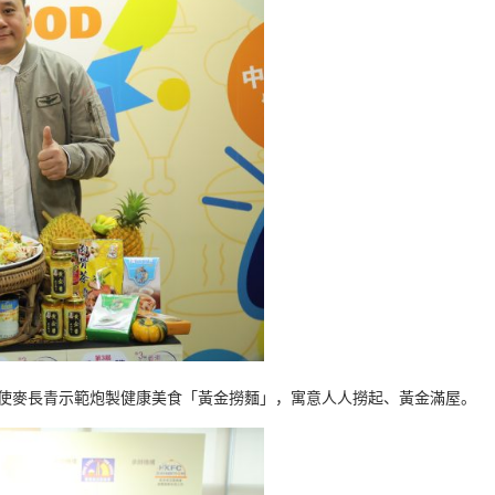
大使麥長青示範炮製健康美食「黃金撈麵」，寓意人人撈起、黃金滿屋。