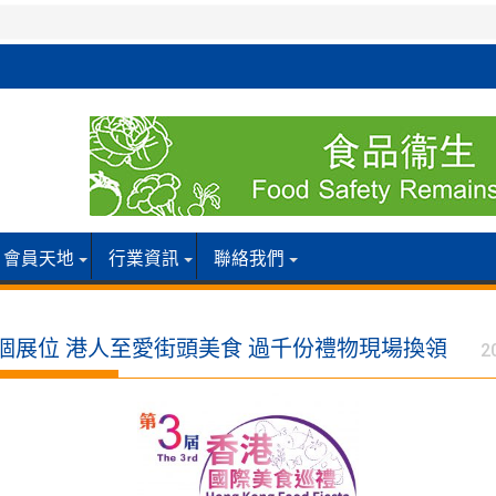
會員天地
行業資訊
聯絡我們
0個展位 港人至愛街頭美食 過千份禮物現場換領
2