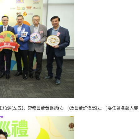
王柏源(左五)、常務會董黃錫禧(右一)及會董許偉堅(左一)委任著名藝