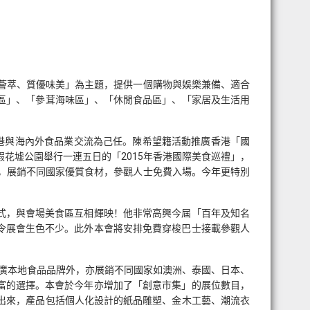
中西薈萃、質優味美」為主題，提供一個購物與娛樂兼備、適合
食品區」、「參茸海味區」、「休閒食品區」、「家居及生活用
港與海內外食品業交流為己任。陳希望籍活動推廣香港「國
花墟公園舉行一連五日的「2015年香港國際美食巡禮」，
」，展銷不同國家優質食材，參觀人士免費入場。今年更特別
式，與會場美食區互相輝映！他非常高興今屆「百年及知名
令展會生色不少。此外本會將安排免費穿梭巴士接載參觀人
廣本地食品品牌外，亦展銷不同國家如澳洲、泰國、日本、
富的選擇。本會於今年亦增加了「創意市集」的展位數目，
出來，產品包括個人化設計的紙品雕塑、金木工藝、潮流衣