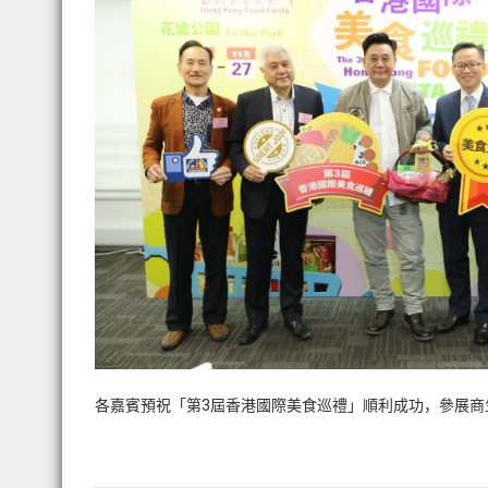
各嘉賓預祝「第3屆香港國際美食巡禮」順利成功，參展商