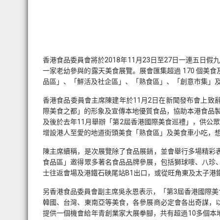
香港食品委員會將於2018年11月23日至27日一連五
一家老幼參與的露天美食展覽。展會匯集超過 170 個美
品區」、「鮮活及社企區」、「熟食區」、「創意市集」
香港食品委員會主席陳建年於11月2日在新聞發布會上
際美食之都」的形象及宣傳本地優質食品，協助本港食品製
及後於去年11月舉辦「第2屆香港國際美食巡禮」，供公
增設港人至愛的地道街頭美食「熟食區」及美食車小吃，
陳主席續稱，是次展覽除了食品展銷，並會舉行多場精彩
食品區」邀得眾多著名食品品牌參展，包括獅球嘜、八珍
士往返會場及港鐵石硤尾站B1出口，或從旺角東及太子港
另香港食品委員會副主席吳永恩表示，「第3屆香港國際
韓國、台灣、東南亞等美食，各參展商必定會各出奇謀，
提供一個機會給年青創業家大展拳腳，共有超過10多個