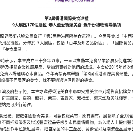
第3屆香港國際美食巡禮
9
大展區170個展位 港人至愛街頭美食 過千份禮物現場換領
日假九龍界限街花墟公園舉行「第3屆香港國際美食巡禮」。今屆展會以「
食及用品攤位，分佈於 9 大展區，包括「百年及知名品牌區」、「國際
及「美食車區」。
致辭時表示，本會成立三十多年以來，一直以推動本港食品業發展及促進本
造及相關企業推廣產品，增加消費者對他們的認識。本會於2015年首次假
眾免費入場選購心水食品。今年再接再厲舉辦「第3屆香港國際美食巡禮
想嚐盡不同國家的美食，就不要錯過這個難得的機會。
表演及廚藝示範。本會亦邀得香港美食車聯盟安排美食車到場售賣招牌菜
、奇華餅家、嘉頓、超群、榮華、吉野家、鴻福堂、海天堂及美味棧等，
鐵站更可步行前往。
美食巡禮」搜羅各國新奇美食，可謂包羅萬有，應有盡有。展會除了全力推
以不同折扣優惠及贈送豐富禮品等吸引市民盡情購物，為入場人士提供豐
本地的創作單位進駐展場，把自家製的手工產品、藝術愛好及潮流產品展示