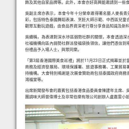
飾及其他自家品牌等。此外，本會亦好高興能邀請到一些
吳副主席亦表示，本會今年十分榮幸邀得著名藝人麥長青
彩，包括特色泰國舞蹈表演、烹飪大師示範、中西區兒童
觀眾互動玩遊戲，由食品界資深老行尊分享食品知識及新
吳續稱，為表達對深水埗區弱勢社群的關懷，本會透過深水
社福機構向區內弱勢社群派發福袋換領信，讓他們憑信到
份禮品予入場人士，與眾同樂。
「第3屆香港國際美食巡禮」將於11月23日正式揭幕並
商務及經濟發展局、環境保護署、旅遊事務署、工業貿易
持機構。大會特別鳴謝是次展會贊助商包括泰國政府商務
鴻福堂等。
出席新聞發布會的嘉賓包括香港食品委員會陳建年主席、吳
團調味大師曾偉博士及非常伯樂有限公司創辦人盧嘉雯小