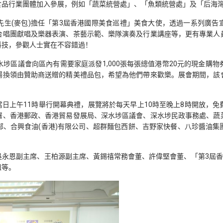
食品行業團體加入參展，例如「蔬菜統營處」、「魚類統營處」及「后海
先生(麥包)擔任「第3屆香港國際美食巡禮」美食大使，透過一系列廣告
合唱團獻唱及樂器表演、茶藝示範、樂隊演奏及行業講座等，更有專業人
科技，參觀人士實在不容錯過！
埗區議會向區內有需要家庭派發1,000張每張總值港幣20元的現金購
場換領由贊助商送贈的精美禮品包，希望為他們帶來歡樂。展會期間，該
於當日上午11時舉行開幕典禮，展覽將於每天早上10時至晚上8時開放，
署、香港郵政、香港貿易發展局、深水埗區議會、深水埗民政事務處、蔬
部、合興食油(香港)有限公司、超群麵包西餅、吉野家快餐、八珍醬油集
永恩副主席、王柏源副主席、黃錫禧常務會董、許偉堅會董、「第3屆香
姐等。