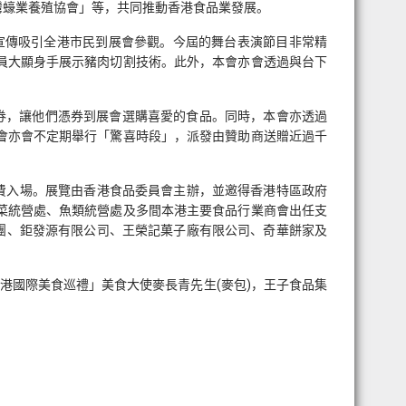
灣蠔業養殖協會」等，共同推動香港食品業發展。
宣傳吸引全港市民到展會參觀。今屆的舞台表演節目非常精
員大顯身手展示豬肉切割技術。此外，本會亦會透過與台下
物券，讓他們憑券到展會選購喜愛的食品。同時，本會亦透過
會亦會不定期舉行「驚喜時段」，派發由贊助商送贈近過千
免費入場。展覽由香港食品委員會主辦，並邀得香港特區政府
菜統營處、魚類統營處及多間本港主要食品行業商會出任支
團、鉅發源有限公司、王榮記菓子廠有限公司、奇華餅家及
港國際美食巡禮」美食大使麥長青先生(麥包)，王子食品集