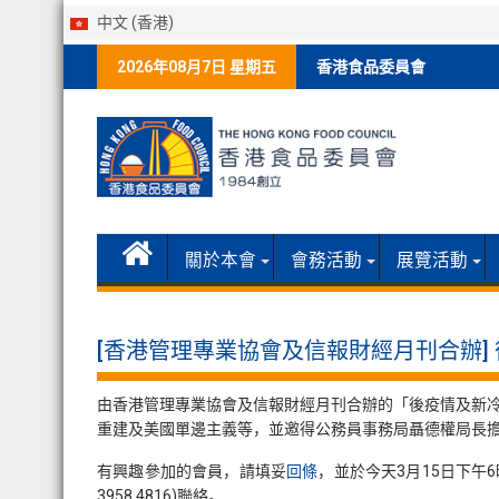
中文 (香港)
Skip
2026年08月7日 星期五
香港食品委員會
to
content
關於本會
會務活動
展覽活動
[香港管理專業協會及信報財經月刊合辦]
由香港管理專業協會及信報財經月刊合辦的「後疫情及新冷戰
重建及美國單邊主義等，並邀得公務員事務局聶德權局長
有興趣參加的會員，請填妥
回條
，並於今天3月15日下午6時
3958 4816)聯絡。