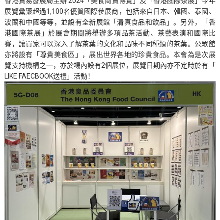
香港貿易發展局主辦 2024「美食商貿博覽」及「香港國際茶展」今年
展覽彙聚超過1,100名優質國際參展商，包括來自日本、韓國、泰國、
波蘭和中國等等，並設有全新展館「清真食品和飲品」。另外，「香
港國際茶展」於展會期間將舉辦多項品茶活動、茶藝表演和國際比
賽，讓買家可以深入了解茶葉的文化和品味不同種類的茶葉。公眾館
亦將設有「尊貴美食區」，展出世界各地的珍貴食品。本會為是次展
覽支持機構之一，亦於埸內設有2個展位，展覽日期內亦不定時於有「
LIKE FAECBOOK送禮」活動！