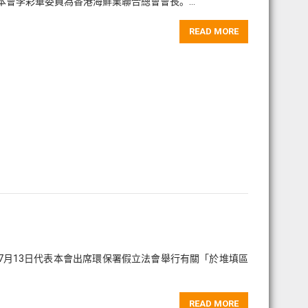
本會李彩華委員為香港海鮮業聯合總會會長。…
READ MORE
年7月13日代表本會出席環保署假立法會舉行有關「於堆填區
READ MORE