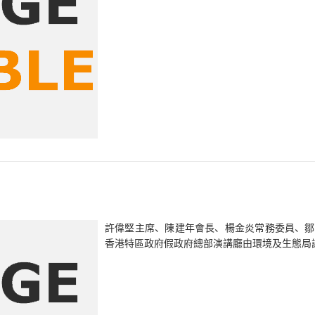
許偉堅主席、陳建年會長、楊金炎常務委員、鄒乾
香港特區政府假政府總部演講廳由環境及生態局