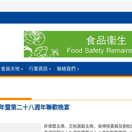
會員天地
行業資訊
聯絡我們
週年暨第二十八週年聯歡晚宴
許偉堅主席、王柏源副主席、吳坤枝委員及劉松新