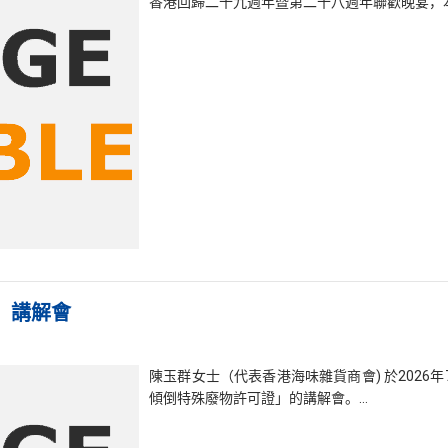
香港回歸二十九週年暨第二十八週年聯歡晚宴，
」講解會
陳玉群女士（代表香港海味雜貨商會) 於2026
傾倒特殊廢物許可證」的講解會。…