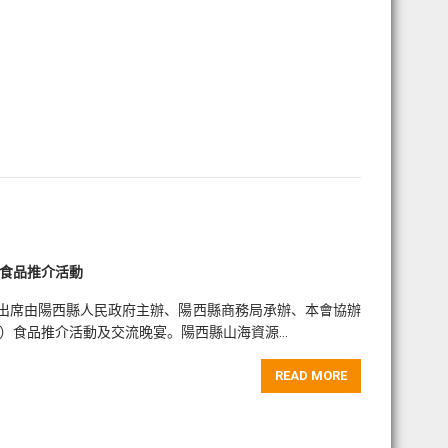
）食品推介活動
本會出席由陽西縣人民政府主辦、陽西縣商務局承辦、本會協辦
港）食品推介活動及交流晚宴。陽西縣山海資源…
READ MORE