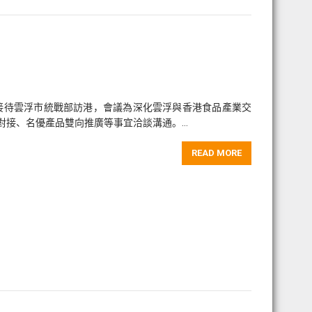
會接待雲浮市統戰部訪港，會議為深化雲浮與香港食品產業交
對接、名優產品雙向推廣等事宜洽談溝通。…
READ MORE