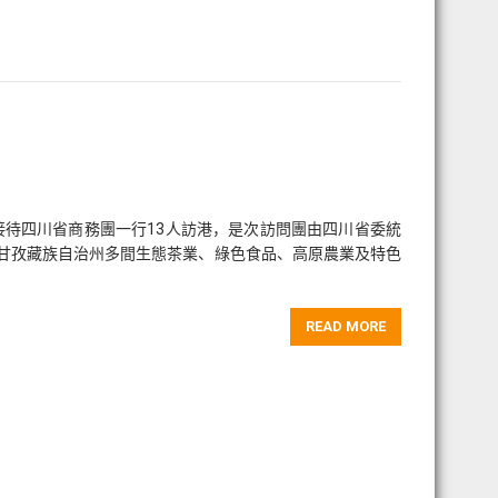
會接待四川省商務團一行13人訪港，是次訪問團由四川省委統
甘孜藏族自治州多間生態茶業、綠色食品、高原農業及特色
READ MORE