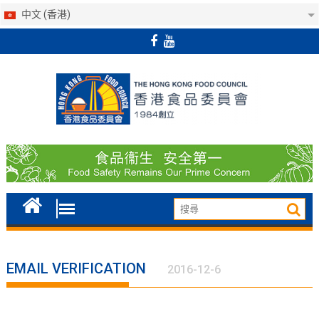
中文 (香港)
Skip
to
content
EMAIL VERIFICATION
2016-12-6