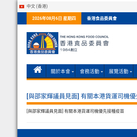
中文 (香港)
Skip
2026年08月6日 星期四
香港食品委員會
to
content
關於本會
會務活動
展覽活動
[與邵家輝議員見面] 有關本港貨運司機
[與邵家輝議員見面] 有關本港貨運司機優先接種疫苗