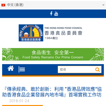
中文 (香港)
Skip
to
content
『傳承經典、敢於創新：利用 “香港品牌效應”協
助香港食品企業發展內地市場』首場實務工作坊
2018-01-24