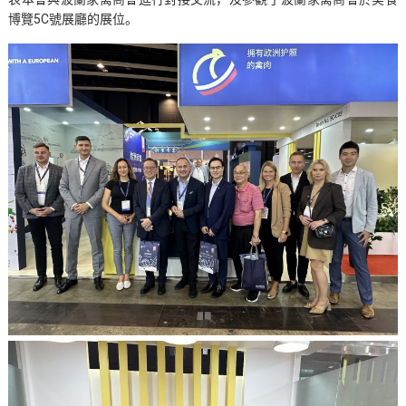
博覽5C號展廳的展位。