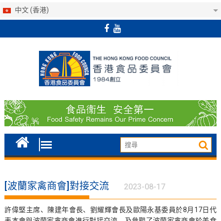
中文 (香港)
Skip
to
content
[波蘭家禽商會]對接交流
2023-08-17
許偉堅主席、陳建年會長、劉耀輝會長及歐陽永基委員於8月17日代
表本會與波蘭家禽商會進行對接交流，及參觀了波蘭家禽商會於美食